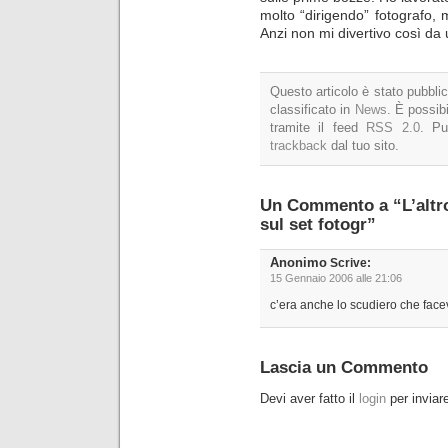
molto “dirigendo” fotografo, m
Anzi non mi divertivo così da
Questo articolo è stato pubblic
classificato in
News
. È possibi
tramite il feed
RSS 2.0
. P
trackback
dal tuo sito.
Un Commento a “L’altr
sul set fotogr”
Anonimo
Scrive:
15 Gennaio 2006 alle 21:06
c’era anche lo scudiero che face
Lascia un Commento
Devi aver fatto il
login
per invia