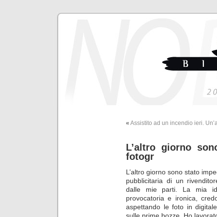
«
Assistito ad un incendio ieri. Un’
L’altro giorno so
fotogr
L’altro giorno sono stato imp
pubblicitaria di un rivendi
dalle mie parti. La mia i
provocatoria e ironica, cred
aspettando le foto in digita
sulle prime bozze. Ho lavorat