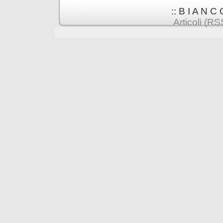
:: B I A N C 
Articoli (RS