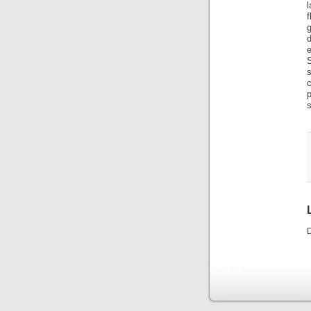
l
f
g
d
e
p
s
D