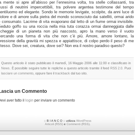
a mente si apre all’abisso per l’ennesima volta, tra stelle collassanti, tra
lussi di neutrini impercettibili, tra polvere argentea testimone del tempo
entiluomo ed elegante. Sondo le memorie levigate, scolpite, da anni luce di
olore e di amore sulla pietra del mondo sconosciuto dai satelliti, ormai arido
 consumato. Lacrime di vita evaporano dal letto di un fiume ormai invisibile.
Seduto goffo su una roccia nella mia tuta corazza ormai danneggiata dalle
scheggie di un pianeta non più nascosto, apro la mano verso il vuoto
cercando una forma di vita che non c’è più. Amore, amore lontano, la
ressione della gravità mi spezza e appiattisce, di colpo perdo il peso di me
tesso. Dove sei, creatura, dove sei? Non era il nostro paradiso questo?
Questo articolo è stato pubblicato il martedì, 16 Maggio 2006 alle 11:00 e classificato in
News
. È possibile seguire tutte le repliche a questo articolo tramite il feed
RSS 2.0
. Puoi
lasciare un commento
, oppure fare il
trackback
dal tuo sito.
Lascia un Commento
evi aver fatto il
login
per inviare un commento
:: B I A N C O :: utilizza
WordPress
Articoli (RSS)
e
Commenti (RSS)
.