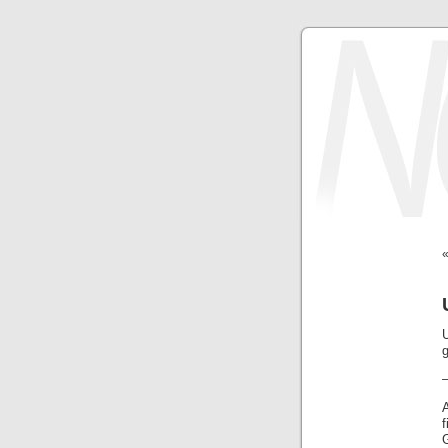
g
f
G