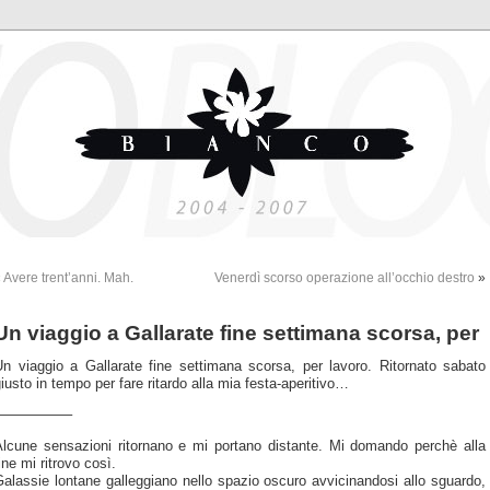
«
Avere trent’anni. Mah.
Venerdì scorso operazione all’occhio destro
»
Un viaggio a Gallarate fine settimana scorsa, per
Un viaggio a Gallarate fine settimana scorsa, per lavoro. Ritornato sabato
iusto in tempo per fare ritardo alla mia festa-aperitivo…
—————–
Alcune sensazioni ritornano e mi portano distante. Mi domando perchè alla
ine mi ritrovo così.
alassie lontane galleggiano nello spazio oscuro avvicinandosi allo sguardo,