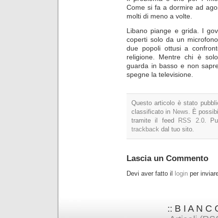
Come si fa a dormire ad ago
molti di meno a volte.
Libano piange e grida. I gov
coperti solo da un microfono,
due popoli ottusi a confron
religione. Mentre chi è so
guarda in basso e non sapre
spegne la televisione.
Questo articolo è stato pubbli
classificato in
News
. È possibi
tramite il feed
RSS 2.0
. P
trackback
dal tuo sito.
Lascia un Commento
Devi aver fatto il
login
per invia
:: B I A N C 